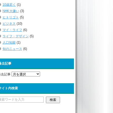
10歳若く
(1)
NHK大嫌い
(3)
ヒトリゴト
(5)
ビジネス
(10)
マイ・ライフ
(6)
ライフ・デザイン
(5)
人口知能
(1)
旬のニュース
(6)
過去記事
過去記事
サイト内検索