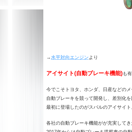
→
水平対向エンジン
より
アイサイト(自動ブレーキ機能)
も有
今でこそトヨタ、ホンダ、日産などのメ
自動ブレーキを競って開発し、差別化を
最初に登場したのがスバルのアイサイト
各社の自動ブレーキ機能がが充実してき
2017年からは自動ブレーキ搭載車の自