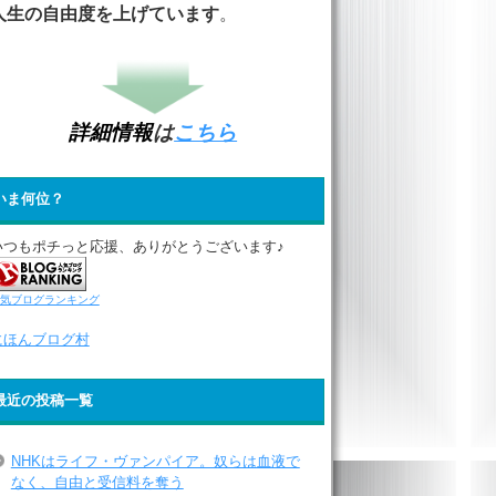
人生の自由度を上げています
。
詳細情報
は
こちら
いま何位？
いつもポチっと応援、ありがとうございます♪
気ブログランキング
にほんブログ村
最近の投稿一覧
NHKはライフ・ヴァンパイア。奴らは血液で
なく、自由と受信料を奪う