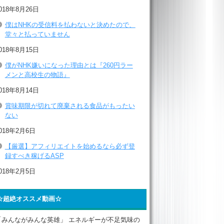
018年8月26日
僕はNHKの受信料を払わないと決めたので、
堂々と払っていません
018年8月15日
僕がNHK嫌いになった理由とは『260円ラー
メンと高校生の物語』
018年8月14日
賞味期限が切れて廃棄される食品がもったい
ない
018年2月6日
【厳選】アフィリエイトを始めるなら必ず登
録すべき稼げるASP
018年2月5日
☆超絶オススメ動画☆
「みんながみんな英雄」 エネルギーが不足気味の