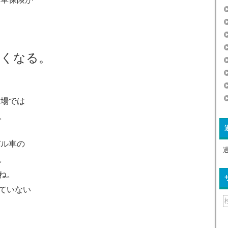
安くなる。
車場では
。
バル車の
。
ね。
ていない