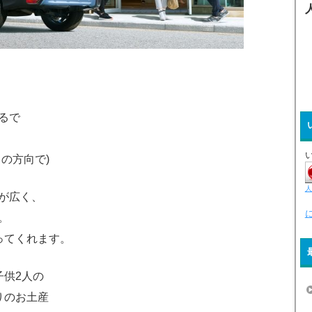
るで
の方向で)
人
が広く、
。
走ってくれます。
子供2人の
りのお土産