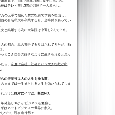
離婚家庭で、4歳で親戚の家に養子に出され、
高校はテレビ無し3畳の部屋で一人暮らし。
17万の元手で始めた株式投資で学費を捻出し、
関西の有名私大を卒業するも、当時付きあってい
た
彼女と結婚する為に大学院は中退し2人で上京。
大人の都合、親の都合で振り回されてきたが、独
立し
やっとこさ自分の好きなように生きられると思っ
て
いたら、
今度は会社・社会という大きな敵が出
現
。
彼らの得意技は人の人生を操る事
。
このままでは一生操られる人生を強いられてしま
う。
それだけは
絶対にイヤだ
。
断固NO
。
一年発起し”0から”ビジネスを勉強し、
まずはネットビジナスの世界に参入。
少しづつ、現在進行形で、